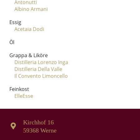
Antonutti
Albino Armani
Essig
Acetaia Dodi
Öl
Grappa & Liköre
Distilleria Lorenzo Inga
Distilleria Della Valle
Il Convento Limoncello
Feinkost
ElleEsse
Kirchhof 16
59368 Werne