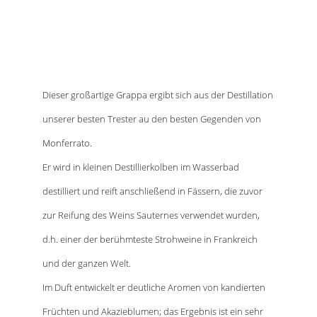
Menge
Dieser großartige Grappa ergibt sich aus der Destillation
unserer besten Trester au den besten Gegenden von
Monferrato.
Er wird in kleinen Destillierkolben im Wasserbad
destilliert und reift anschließend in Fässern, die zuvor
zur Reifung des Weins Sauternes verwendet wurden,
d.h. einer der berühmteste Strohweine in Frankreich
und der ganzen Welt.
Im Duft entwickelt er deutliche Aromen von kandierten
Früchten und Akazieblumen; das Ergebnis ist ein sehr