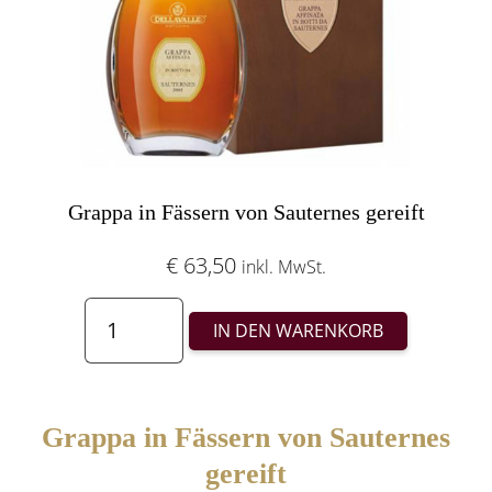
Grappa in Fässern von Sauternes gereift
€
63,50
inkl. MwSt.
Grappa
IN DEN WARENKORB
in
Fässern
von
Grappa in Fässern von Sauternes
Sauternes
gereift
gereift