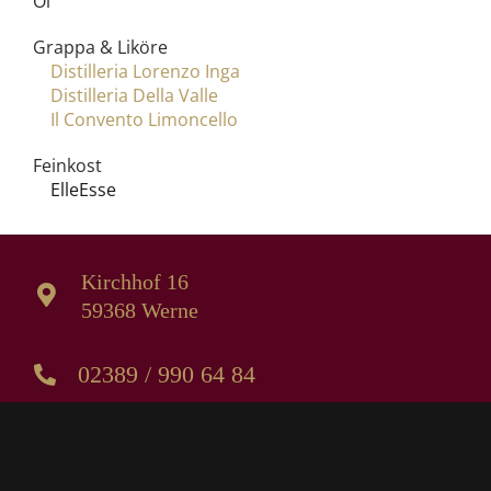
Öl
Grappa & Liköre
Distilleria Lorenzo Inga
Distilleria Della Valle
Il Convento Limoncello
Feinkost
ElleEsse
Kirchhof 16
59368 Werne
02389 / 990 64 84
0172 / 266 23 23