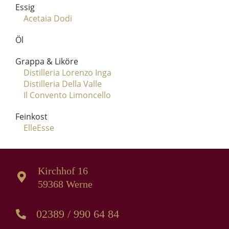
Essig
Acetaia Dodi
Öl
Grappa & Liköre
Distilleria Lorenzo Inga
Distilleria Della Valle
Il Convento Limoncello
Feinkost
ElleEsse
Kirchhof 16
59368 Werne
02389 / 990 64 84