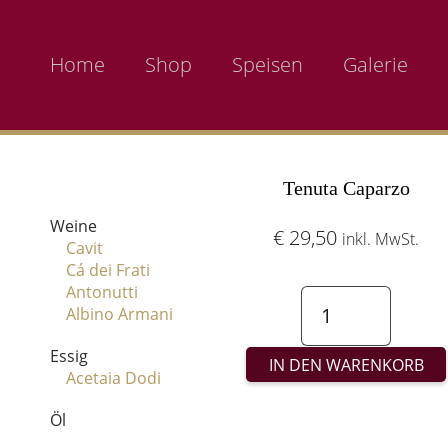
Home
Shop
Speisen
Galerie
Tenuta Caparzo
Weine
€
29,50
inkl. MwSt.
Cavit
Cá dei Frati
Antonutti
Brunello
Albino Armani
Di
Essig
IN DEN WARENKORB
Montalcino
Acetaia Dodi
Caparzo
Öl
DOCG