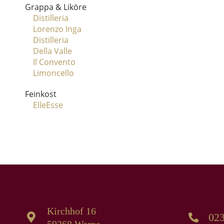
Grappa & Liköre
Menge
Distilleria
Lorenzo Inga
Distilleria
Della Valle
Il Convento
Limoncello
Feinkost
ElleEsse
Kirchhof 16
023